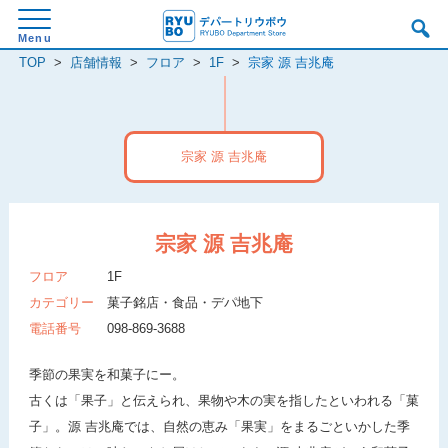
TOP
>
店舗情報
>
フロア
>
1F
>
宗家 源 吉兆庵
宗家 源 吉兆庵
宗家 源 吉兆庵
フロア
1F
カテゴリー
菓子銘店・食品・デパ地下
電話番号
098-869-3688
季節の果実を和菓子にー。
古くは「果子」と伝えられ、果物や木の実を指したといわれる「菓
子」。源 吉兆庵では、自然の恵み「果実」をまるごといかした季