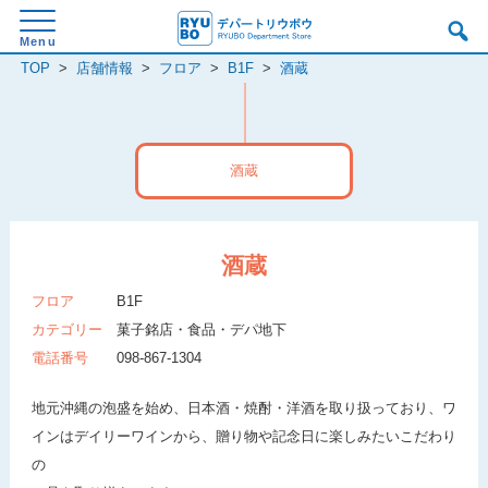
TOP
>
店舗情報
>
フロア
>
B1F
>
酒蔵
酒蔵
酒蔵
フロア
B1F
カテゴリー
菓子銘店・食品・デパ地下
電話番号
098-867-1304
地元沖縄の泡盛を始め、日本酒・焼酎・洋酒を取り扱っており、ワ
インはデイリーワインから、贈り物や記念日に楽しみたいこだわり
の