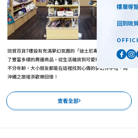
樓層導
回到琉
OFFIC
琉貿百貨7樓設有充滿夢幻氛圍的「迪士尼專區」！這裡匯集
了豐富多樣的周邊商品，從生活雜貨到可愛玩偶應有盡有。
不分年齡，大小朋友都能在這裡找到心儀的夢幻伴手禮，為
沖繩之旅增添歡樂回憶！
查看全部