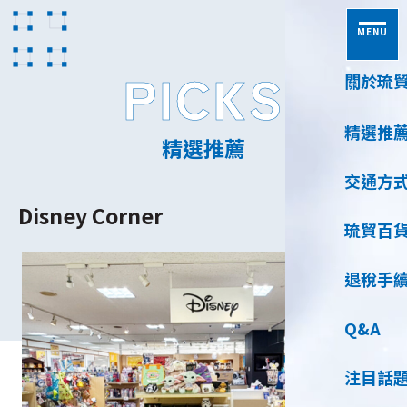
MENU
PICKS
關於琉
精選推
精選推薦
交通方
Disney Corner
琉貿百
退稅手
Q&A
注目話